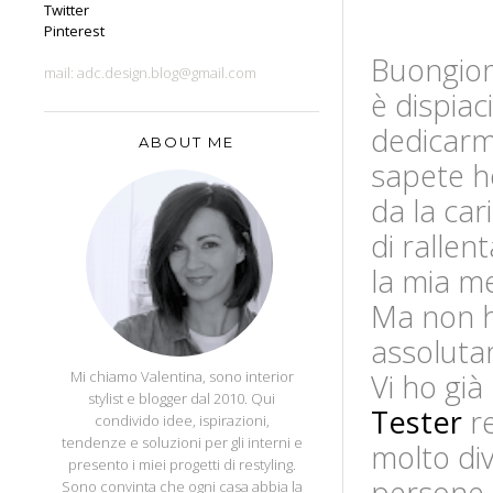
Twitter
Pinterest
Buongior
mail: adc.design.blog@gmail.com
è dispiac
dedicarm
ABOUT ME
sapete ho
da la car
di rallen
la mia m
Ma non h
assolutam
APPUNTI DI CASA
Mi chiamo Valentina, sono interior
Vi ho già
stylist e blogger dal 2010. Qui
Tester
re
condivido idee, ispirazioni,
tendenze e soluzioni per gli interni e
molto di
presento i miei progetti di restyling.
persone m
Sono convinta che ogni casa abbia la