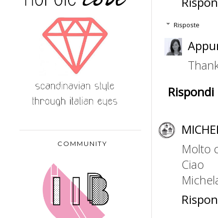
Rispon
Risposte
Appun
Thanks
Rispondi
MICHE
COMMUNITY
Molto 
Ciao
Michel
Rispon