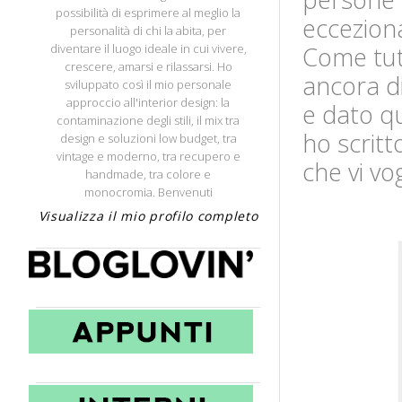
possibilità di esprimere al meglio la
ecceziona
personalità di chi la abita, per
diventare il luogo ideale in cui vivere,
Come tut
crescere, amarsi e rilassarsi. Ho
ancora d
sviluppato così il mio personale
approccio all'interior design: la
e dato qu
contaminazione degli stili, il mix tra
ho scritt
design e soluzioni low budget, tra
vintage e moderno, tra recupero e
che vi vo
handmade, tra colore e
monocromia. Benvenuti
Visualizza il mio profilo completo