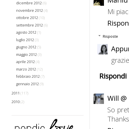
dicembre 2012
(6)
Mi piac
novembre 2012
(4)
ottobre 2012
(10)
Rispon
settembre 2012
(6)
agosto 2012
(1)
Risposte
luglio 2012
(3)
Appun
giugno 2012
(5)
maggio 2012
(3)
grazie
aprile 2012
(4)
marzo 2012
(12)
Rispondi
febbraio 2012
(7)
gennaio 2012
(9)
2011
(117)
Will @
2010
(2)
So pre
Thanks