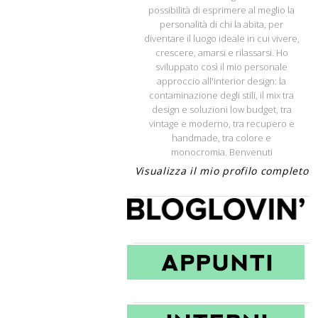
possibilità di esprimere al meglio la
personalità di chi la abita, per
diventare il luogo ideale in cui vivere,
crescere, amarsi e rilassarsi. Ho
sviluppato così il mio personale
approccio all'interior design: la
contaminazione degli stili, il mix tra
design e soluzioni low budget, tra
vintage e moderno, tra recupero e
handmade, tra colore e
monocromia. Benvenuti
Visualizza il mio profilo completo