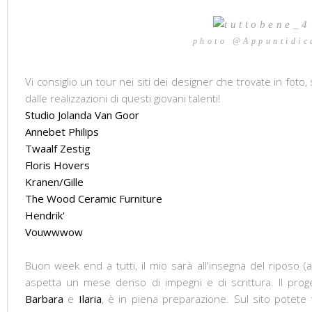
photo @Appuntidic
Vi consiglio un tour nei siti dei designer che trovate in foto,
dalle realizzazioni di questi giovani talenti!
Studio Jolanda Van Goor
Annebet Philips
Twaalf Zestig
Floris Hovers
Kranen/Gille
The Wood Ceramic Furniture
Hendrik'
Vouwwwow
Buon week end a tutti, il mio sarà all'insegna del riposo (
aspetta un mese denso di impegni e di scrittura. Il pro
Barbara
e
Ilaria
, è in piena preparazione. Sul sito potete 