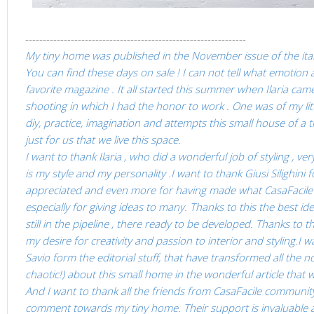
---------------------------------------------------------------
My tiny home
was published in the November issue of the ital
You can find these days on sale !
I can not tell what emotion a
favorite magazine .
It all started this summer when Ilaria cam
shooting in which I had the honor to work .
One was of my lit
diy, practice, imagination and attempts this small house of a 
just for us that we live this space.
I want to thank Ilaria , who did a wonderful job of styling , v
is my style and my personality .
I want to thank Giusi Silighini 
appreciated and even more for having made what CasaFacile 
especially for giving ideas
to many.
Thanks to this the best i
still in the pipeline , there ready to be developed.
Thanks to t
my desire for creativity and passion to interior and styling.
I w
Savio form the editorial stuff, that have transformed all the no
chaotic!) about this small home in the wonderful article that 
And I want to
thank
all the friends
from CasaFacile communit
comment
towards my tiny home
.
Their support
is invaluable