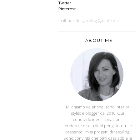
Twitter
Pinterest
mail: adc.design.blog@gmail.com
ABOUT ME
APPUNTI DI CASA
Mi chiamo Valentina, sono interior
stylist e blogger dal 2010. Qui
condivido idee, ispirazioni,
tendenze e soluzioni per gli interni e
presento i miei progetti di restyling.
Sono convinta che ogni casa abbia la