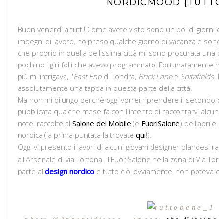
NORDICMOOD {TUTT
Buon venerdì a tutti! Come avete visto sono un po' di giorni 
impegni di lavoro, ho preso qualche giorno di vacanza e son
che proprio in quella bellissima città mi sono procurata una 
pochino i giri folli che avevo programmato! Fortunatamente h
più mi intrigava, l'
East End
di Londra,
Brick Lane
e
Spitafields
.
assolutamente una tappa in questa parte della città.
Ma non mi dilungo perchè oggi vorrei riprendere il secondo 
pubblicata qualche mese fa con l'intento di raccontarvi alcun
note, raccolte al
Salone del Mobile
(e
FuoriSalone
) dell'apri
nordica (la prima puntata la trovate
qui
!).
Oggi vi presento i lavori di alcuni giovani designer olandesi r
all'Arsenale di via Tortona. Il FuoriSalone nella zona di Via To
parte al
design nordico
e tutto ciò, ovviamente, non poteva c