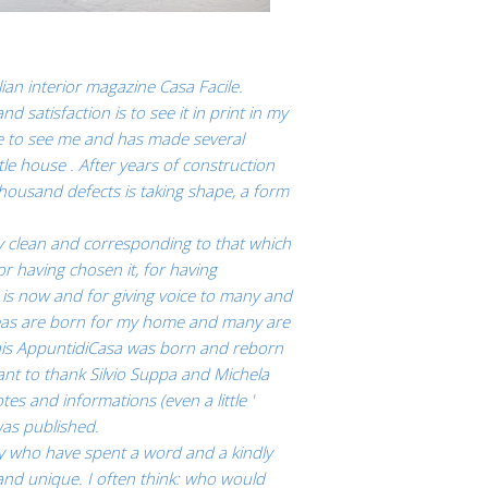
ian interior magazine Casa Facile.
nd satisfaction is to see it in print in my
e to see me and has made ​​several
tle house .
After years of construction
thousand defects is taking shape, a form
ery clean and corresponding to that which
for having chosen it, for having
is now and for giving voice to many and
deas are born for my home and many are
his AppuntidiCasa was born and reborn
ant to thank Silvio Suppa and Michela
tes and informations (even a little '
was published.
y who have spent
a word and
a
kindly
and unique.
I often think
: who
would