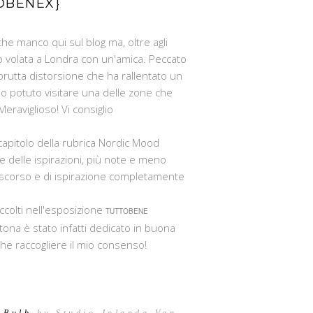
OBENEX}
che manco qui sul blog ma, oltre agli
o volata a Londra con un'amica. Peccato
brutta distorsione che ha rallentato un
o potuto visitare una delle zone che
 Meraviglioso! Vi consiglio
capitolo della rubrica Nordic Mood
e delle ispirazioni, più note e meno
le scorso e di ispirazione completamente
accolti nell'esposizione
TUTTOBENE
rtona è stato infatti dedicato in buona
he raccogliere il mio consenso!