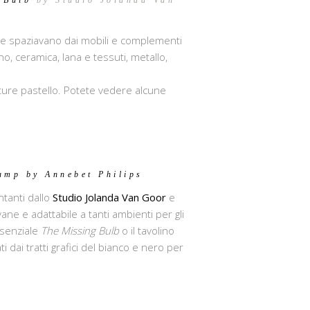
 Bulb
by Studio Jolanda Van
he spaziavano dai mobili e complementi
egno, ceramica, lana e tessuti, metallo,
ature pastello. Potete vedere alcune
amp by Annebet Philips
ntanti dallo
Studio Jolanda Van Goor
e
ane e adattabile a tanti ambienti per gli
ssenziale
The Missing Bulb
o il tavolino
i dai tratti grafici del bianco e nero per