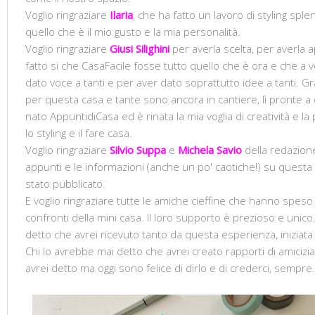
Voglio ringraziare
Ilaria
, che ha fatto un lavoro di styling spl
quello che è il mio gusto e la mia personalità.
Voglio ringraziare
Giusi Silighini
per averla scelta, per averla 
fatto si che CasaFacile fosse tutto quello che è ora e che a vo
dato voce a tanti e per aver dato soprattutto idee a tanti. Gr
per questa casa e tante sono ancora in cantiere, lì pronte a
nato AppuntidiCasa ed è rinata la mia voglia di creatività e 
lo styling e il fare casa.
Voglio ringraziare
Silvio Suppa
e
Michela Savio
della redazione
appunti e le informazioni (anche un po' caotiche!) su questa 
stato pubblicato.
E voglio ringraziare tutte le amiche cieffine che hanno spe
confronti della mini casa. Il loro supporto è prezioso e uni
detto che avrei ricevuto tanto da questa esperienza, iniziat
Chi lo avrebbe mai detto che avrei creato rapporti di amicizia 
avrei detto ma oggi sono felice di dirlo e di crederci, sempre.