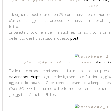
photo @Appuntidicasa - image:
the Missing
Goor
I designer esposti erano ben 29, con tantissime creazioni c
d'arredo, all'oggettistica, ai tessuti. E tantissimi i materiali: l
feltro.
La palette di colori era per me sublime. Toni soft, con sfum
delle foto che ho scattato in questo
post
.
photo @Appuntidicasa - image:
Knot l
Tra le tante proposte mi sono piaciuti molto i prodotti prese
da
Annebet Philips
. Legno e design semplice, funzionale, giov
oggetti di Jolanda Van Goor, come ad esempio la lampada e
Open Minded
. Tessuti morbidi e forme divertenti sottolieneat
gli oggetti di Annebet Philips.