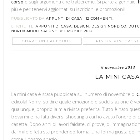
corso
e sugli argomenti che tratteremo. Si parte a gennaio!
I
più e per tenervi aggiornati su iscrizioni e promozioni!
PUBBLICATO DA
APPUNTI DI CASA
12 COMMENTI:
ETICHETTE:
APPUNTI DI CASA
,
DESIGN
,
DESIGN NORDICO
,
DUTC
NORDICMOOD
,
SALONE DEL MOBILE 2013
SHARE ON FACEBOOK
PIN ON PINTEREST
6 novembre 2013
LA MINI CASA
La mini casa è stata pubblicata sul numero di novembre di
C
edicola! Non vi so dire quale emozione e soddisfazione è ve
qualunque, proprio la mia rivista preferita. Tutto è nato qu
trovarmi e ha fatti diversi shooting a cui ho avuto l'onore di 
casetta. Dopo anni di lavori faidate, di prove, di immaginazion
dai mille difetti sta prendendo forma, una forma giusta per no
come il nostro spazio.