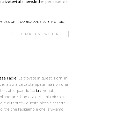
scrivetevi alla newsletter
per sapere di
H DESIGN
,
FUORISALONE 2013
,
NORDIC
,
SHARE ON TWITTER
asa Facile
. La trovate in questi giorni in
derla sulla carta stampata, ma non una
est'estate, quando
Ilaria
è venuta a
collaborare. Uno era della mia piccola
e e di tentativi questa piccola casetta
i tre che l'abitiamo e che la viviamo