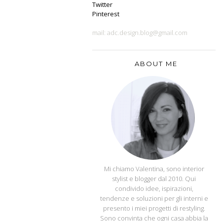
Twitter
Pinterest
mail: adc.design.blog@gmail.com
ABOUT ME
APPUNTI DI CASA
Mi chiamo Valentina, sono interior
stylist e blogger dal 2010. Qui
condivido idee, ispirazioni,
tendenze e soluzioni per gli interni e
presento i miei progetti di restyling.
Sono convinta che ogni casa abbia la