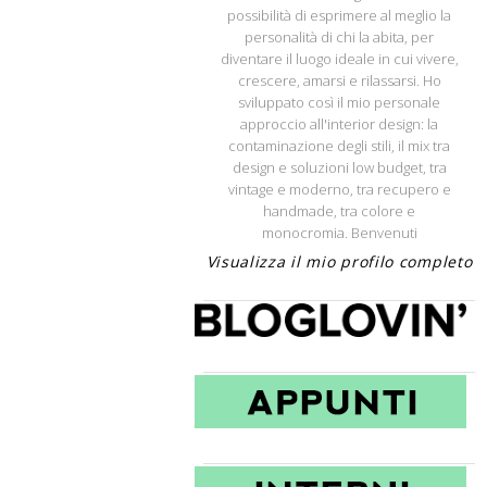
possibilità di esprimere al meglio la
personalità di chi la abita, per
diventare il luogo ideale in cui vivere,
crescere, amarsi e rilassarsi. Ho
sviluppato così il mio personale
approccio all'interior design: la
contaminazione degli stili, il mix tra
design e soluzioni low budget, tra
vintage e moderno, tra recupero e
handmade, tra colore e
monocromia. Benvenuti
Visualizza il mio profilo completo