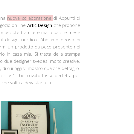
N
 una
nuova collaborazione
di Appunti di
egozio on-line
Artic Design
che propone
 conosciute tramite e-mail qualche mese
il design nordico. Abbiamo deciso di
viarmi un prodotto da poco presente nel
lo in casa mia. Si tratta della stampa
o due designer svedesi molto creative.
di cui oggi vi mostro qualche dettaglio.
 circus"... ho trovato fosse perfetta per
he volta a devastarla...).