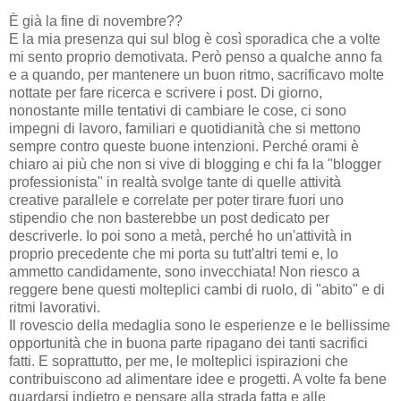
È già la fine di novembre??
E la mia presenza qui sul blog è così sporadica che a volte
mi sento proprio demotivata. Però penso a qualche anno fa
e a quando, per mantenere un buon ritmo, sacrificavo molte
nottate per fare ricerca e scrivere i post. Di giorno,
nonostante mille tentativi di cambiare le cose, ci sono
impegni di lavoro, familiari e quotidianità che si mettono
sempre contro queste buone intenzioni. Perché orami è
chiaro ai più che non si vive di blogging e chi fa la "blogger
professionista" in realtà svolge tante di quelle attività
creative parallele e correlate per poter tirare fuori uno
stipendio che non basterebbe un post dedicato per
descriverle. Io poi sono a metà, perché ho un'attività in
proprio precedente che mi porta su tutt'altri temi e, lo
ammetto candidamente, sono invecchiata! Non riesco a
reggere bene questi molteplici cambi di ruolo, di "abito" e di
ritmi lavorativi.
Il rovescio della medaglia sono le esperienze e le bellissime
opportunità che in buona parte ripagano dei tanti sacrifici
fatti. E soprattutto, per me, le molteplici ispirazioni che
contribuiscono ad alimentare idee e progetti. A volte fa bene
guardarsi indietro e pensare alla strada fatta e alle