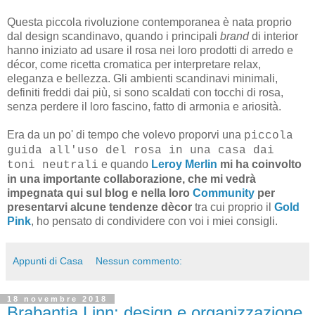
Questa piccola rivoluzione contemporanea è nata proprio
dal design scandinavo, quando i principali
brand
di interior
hanno iniziato ad usare il rosa nei loro prodotti di arredo e
décor, come ricetta cromatica per interpretare relax,
eleganza e bellezza. Gli ambienti scandinavi minimali,
definiti freddi dai più, si sono scaldati con tocchi di rosa,
senza perdere il loro fascino, fatto di armonia e ariosità.
Era da un po' di tempo che volevo proporvi una
piccola
guida all'uso del rosa in una casa dai
e quando
Leroy Merlin
mi ha coinvolto
toni neutrali
in una importante collaborazione, che mi vedrà
impegnata qui sul blog e nella loro
Community
per
presentarvi alcune tendenze dècor
tra cui proprio il
Gold
Pink
, ho pensato di condividere con voi i miei consigli.
Appunti di Casa
Nessun commento:
18 novembre 2018
Brabantia Linn: design e organizzazione