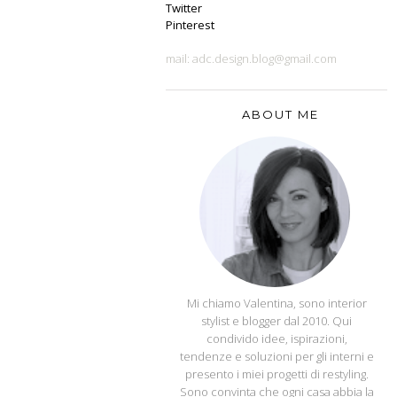
Twitter
Pinterest
mail: adc.design.blog@gmail.com
ABOUT ME
APPUNTI DI CASA
Mi chiamo Valentina, sono interior
stylist e blogger dal 2010. Qui
condivido idee, ispirazioni,
tendenze e soluzioni per gli interni e
presento i miei progetti di restyling.
Sono convinta che ogni casa abbia la