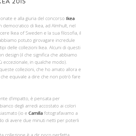
KEA 2015
ionate e alla giuria del concorso
Ikea
 democratico di Ikea, ad Almhult, nel
ere Ikea of Sweden e la sua filosofia, il
 abbiamo potuto girovagare incredule
pi delle collezioni Ikea. Alcuni di questi
n design (il che significa che abbiamo
iù eccezionale, in qualche modo).
 queste collezioni, che ho amato allora e
l che equivale a dire che non potrò fare
ente d'impatto, è pensata per
bianco degli arredi accostato ai colori
siasmato (io e
Camilla
fotografavamo a
ndo di avere due minuti netti per poterli
sta collezione è a dir poco perfetta.