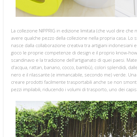
La collezione NIPPRIG in edizione limitata (che vuol dire che 
avere qualche pezzo della collezione nella propria casa. Lo s
nasce dalla collaborazione creativa tra artigiani indonesiani 
gioco le proprie competenze di design e il proprio know-how, 
scandinavo e la tradizione dell'artigianato di quei paesi. Materi
d'acqua, rattan, banano, cocco, bambù), colori splendidi, dall
nero e il rilassante (e immancabile, secondo me) verde. Una 
creare prodotti facilmente trasportabili anche se non smonta
pezzi impilabili, riducendo i volumi di trasporto, uno dei capis