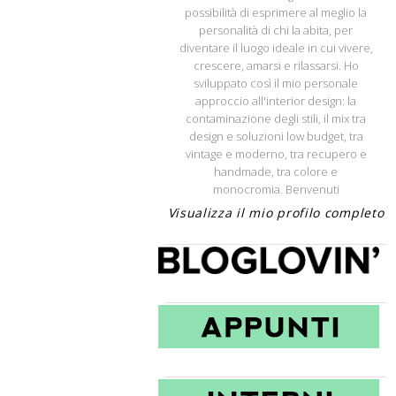
possibilità di esprimere al meglio la
personalità di chi la abita, per
diventare il luogo ideale in cui vivere,
crescere, amarsi e rilassarsi. Ho
sviluppato così il mio personale
approccio all'interior design: la
contaminazione degli stili, il mix tra
design e soluzioni low budget, tra
vintage e moderno, tra recupero e
handmade, tra colore e
monocromia. Benvenuti
Visualizza il mio profilo completo