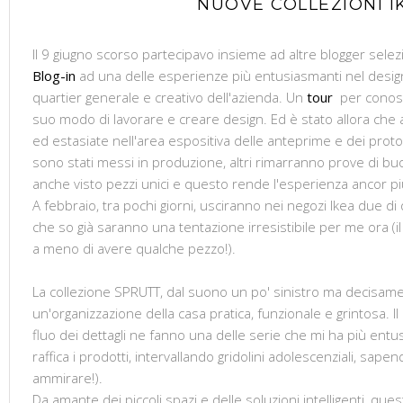
NUOVE COLLEZIONI I
Il 9 giugno scorso partecipavo insieme ad altre blogger selez
Blog-in
ad una delle esperienze più entusiasmanti nel design
quartier generale e creativo dell'azienda. Un
tour
per conosc
suo modo di lavorare e creare design. Ed è stato allora che
ed estasiate nell'area espositiva delle anteprime e dei prototi
sono stati messi in produzione, altri rimarranno prove di buo
anche visto pezzi unici e questo rende l'esperienza ancor p
A febbraio, tra pochi giorni, usciranno nei negozi Ikea due di
che so già saranno una tentazione irresistibile per me ora (i
a meno di avere qualche pezzo!).
La collezione SPRUTT, dal suono un po' sinistro ma decisam
un'organizzazione della casa pratica, funzionale e grintosa. Il 
fluo dei dettagli ne fanno una delle serie che mi ha più entu
raffica i prodotti, intervallando gridolini adolescenziali, sape
ammirare!).
Da amante dei piccoli spazi e delle soluzioni intelligenti, que