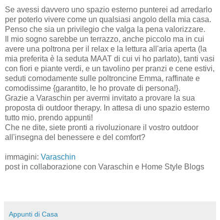
Se avessi davvero uno spazio esterno punterei ad arredarlo
per poterlo vivere come un qualsiasi angolo della mia casa.
Penso che sia un privilegio che valga la pena valorizzare.
Il mio sogno sarebbe un terrazzo, anche piccolo ma in cui
avere una poltrona per il relax e la lettura all'aria aperta (la
mia preferita è la seduta MAAT di cui vi ho parlato), tanti vasi
con fiori e piante verdi, e un tavolino per pranzi e cene estivi,
seduti comodamente sulle poltroncine Emma, raffinate e
comodissime {garantito, le ho provate di persona!}.
Grazie a Varaschin per avermi invitato a provare la sua
proposta di outdoor therapy. In attesa di uno spazio esterno
tutto mio, prendo appunti!
Che ne dite, siete pronti a rivoluzionare il vostro outdoor
all'insegna del benessere e del comfort?
immagini:
Varaschin
post in collaborazione con Varaschin e Home Style Blogs
Appunti di Casa