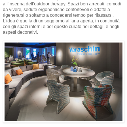
all'insegna dell'outdoor therapy. Spazi ben arredati, comodi
da vivere, sedute ergonomiche confortevoli e adatte a
rigenerarsi o soltanto a concedersi tempo per rilassarsi.
L'idea è quella di un soggiorno all'aria aperta, in continuità
con gli spazi interni e per questo curato nei dettagli e negli
aspetti decorativi.