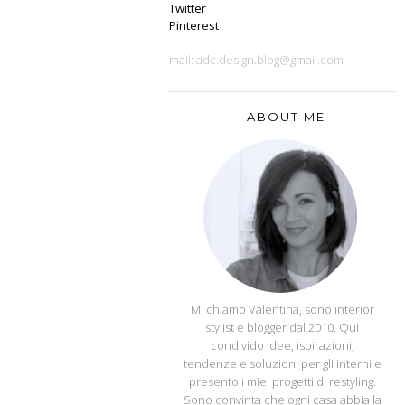
Twitter
Pinterest
mail: adc.design.blog@gmail.com
ABOUT ME
APPUNTI DI CASA
Mi chiamo Valentina, sono interior
stylist e blogger dal 2010. Qui
condivido idee, ispirazioni,
tendenze e soluzioni per gli interni e
presento i miei progetti di restyling.
Sono convinta che ogni casa abbia la