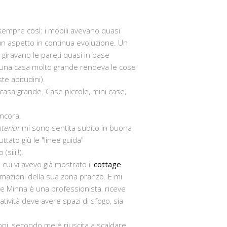
 sempre così: i mobili avevano quasi
n aspetto in continua evoluzione. Un
iravano le pareti quasi in base
re una casa molto grande rendeva le cose
te abitudini).
casa grande. Case piccole, mini case,
ancora.
nterior
mi sono sentita subito in buona
ttato giù le "linee guida"
siiii!).
 cui vi avevo già mostrato il
cottage
rmazioni della sua zona pranzo. E mi
he Minna è una professionista, riceve
eatività deve avere spazi di sfogo, sia
noni, secondo me è riuscita a scaldare