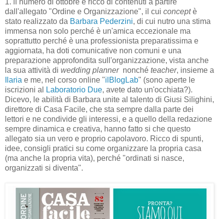
1. il numero di ottobre è ricco di contenuti a partire
dall'allegato "Ordine e Organizzazione", il cui
concept
è
stato realizzato da
Barbara Pederzini
, di cui nutro una stima
immensa non solo perché è un'amica eccezionale ma
soprattutto perché è una professionista preparatissima e
aggiornata, ha doti comunicative non comuni e una
preparazione approfondita sull'organizzazione, vista anche
la sua attività di
wedding planner
nonché
teacher
, insieme a
Ilaria
e me, nel corso online "
ilBlogLab
" (sono aperte le
iscrizioni al
Laboratorio Due
, avete dato un'occhiata?).
Dicevo, le abilità di Barbara unite al talento di Giusi Silighini,
direttore di Casa Facile, che sta sempre dalla parte dei
lettori e ne condivide gli interessi, e a quello della redazione
sempre dinamica e creativa, hanno fatto si che questo
allegato sia un vero e proprio capolavoro. Ricco di spunti,
idee, consigli pratici su come organizzare la propria casa
(ma anche la propria vita), perché "ordinati si nasce,
organizzati si diventa".