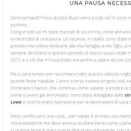
UNA PAUSA NECESSA
Sono tornata!!! Prima di tutto Buon anno a tutti voi! Vi sono
pochino...
Il blog e tutti voi mi siete mancati di sicuro ma, come annunci
la necessità di una pausa. Le vacanze, in realtà, sono state r
previsto ma volevo dedicarle alla mia famiglia, a mio figlio, ai
sempre dei bilanci e questo periodo di stacco quasi totale m
2011 e a ciò che mi ha portato ma anche a capire alcune cos
Ma ci sarà tempo per raccontarvi tutto questo, adesso voglio
queste feste natalizie. L'anno scorso iniziavo proprio così, r
Dominava il bianco, che continua, come sapete, a essere la m
come vi avevo già annunciato, sono stata abbagliata dallo
str
Lowe
e così ho tratto ispirazione per le decorazioni di casa 
Devo confessarvi una cosa... per natale è arrivata una macchi
mia precedente ma devo ancora studiare bene come usarla al 
in queste feste è stato oserei dire quasi primaverile, con u