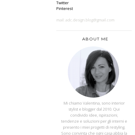
Twitter
Pinterest
mail: adc.design.blog@gmail.com
ABOUT ME
APPUNTI DI CASA
Mi chiamo Valentina, sono interior
stylist e blogger dal 2010. Qui
condivido idee, ispirazioni,
tendenze e soluzioni per gli interni e
presento i miei progetti di restyling.
Sono convinta che ogni casa abbia la