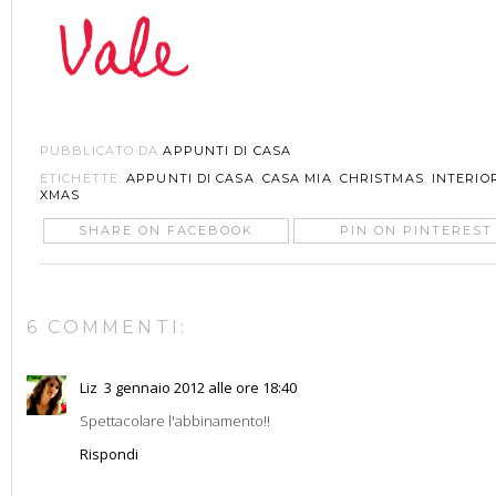
PUBBLICATO DA
APPUNTI DI CASA
ETICHETTE:
APPUNTI DI CASA
,
CASA MIA
,
CHRISTMAS
,
INTERIO
XMAS
SHARE ON FACEBOOK
PIN ON PINTEREST
6 COMMENTI:
Liz
3 gennaio 2012 alle ore 18:40
Spettacolare l'abbinamento!!
Rispondi