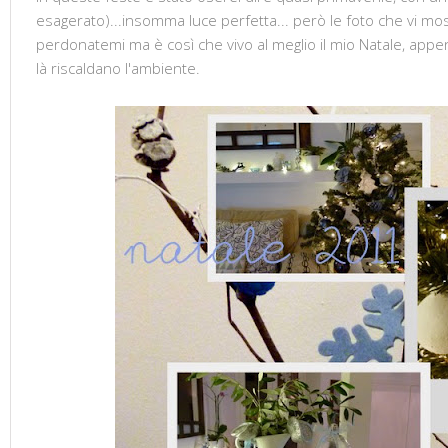
esagerato)...insomma luce perfetta... però le foto che vi mos
perdonatemi ma è così che vivo al meglio il mio Natale, appen
là riscaldano l'ambiente.