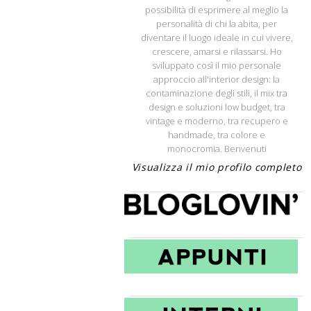
possibilità di esprimere al meglio la
personalità di chi la abita, per
diventare il luogo ideale in cui vivere,
crescere, amarsi e rilassarsi. Ho
sviluppato così il mio personale
approccio all'interior design: la
contaminazione degli stili, il mix tra
design e soluzioni low budget, tra
vintage e moderno, tra recupero e
handmade, tra colore e
monocromia. Benvenuti
Visualizza il mio profilo completo