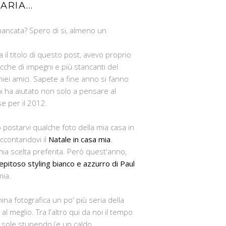
RIA...
 mancata? Spero di si, almeno un
a il titolo di questo post, avevo proprio
icche di impegni e più stancanti del
 miei amici. Sapete a fine anno si fanno
i ha aiutato non solo a pensare al
e per il 2012.
 postarvi qualche foto della mia casa in
accontandovi il
Natale in casa mia
.
ia scelta preferita. Però quest'anno,
epitoso styling bianco e azzurro di Paul
mia.
na fotografica un po' più seria della
meglio. Tra l'altro qui da noi il tempo
n sole stupendo (e un caldo