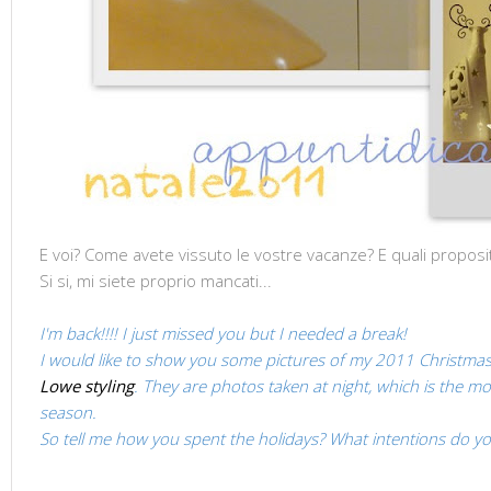
E voi? Come avete vissuto le vostre vacanze? E quali proposit
Si si, mi siete proprio mancati...
I'm back
!!!!
I
just
missed
you
but I
needed a break
!
I would like to
show you
some pictures
of my
2011
Christma
Lowe
styling
.
They are
photos taken
at night
,
which is the
mo
season
.
So tell me how
you spent
the holidays?
What
intentions
do yo