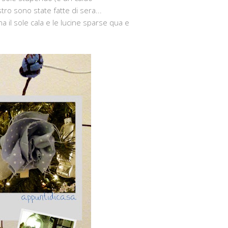
tro sono state fatte di sera...
a il sole cala e le lucine sparse qua e