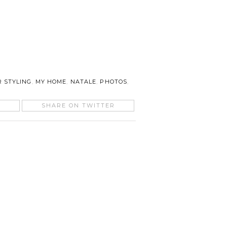
R STYLING
,
MY HOME
,
NATALE
,
PHOTOS
,
SHARE ON TWITTER