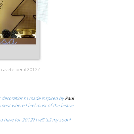
i avete per il 2012?
s
decorations
I made
inspired
by
Paul
ment
where I feel
most
of
the festive
u have for
2012?
I will tell
my
soon!