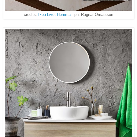
credits:
Ikea Livet Hemma
- ph. Ragnar Ómarsson