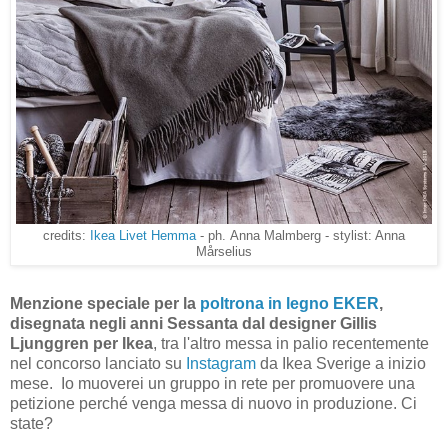
credits:
Ikea Livet Hemma
- ph. Anna Malmberg - stylist: Anna
Mårselius
Menzione speciale per la
poltrona in legno EKER
,
disegnata negli anni Sessanta dal designer Gillis
Ljunggren per Ikea
, tra l'altro messa in palio recentemente
nel concorso lanciato su
Instagram
da Ikea Sverige a inizio
mese. Io muoverei un gruppo in rete per promuovere una
petizione perché venga messa di nuovo in produzione. Ci
state?