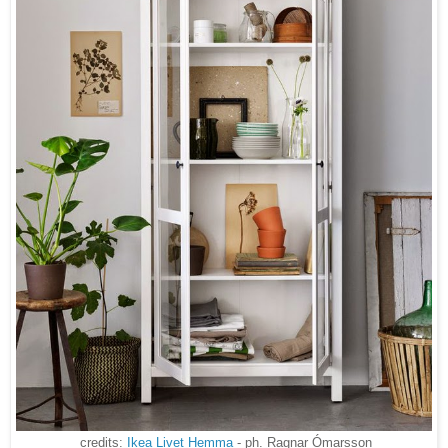
credits:
Ikea Livet Hemma
- ph. Ragnar Ómarsson