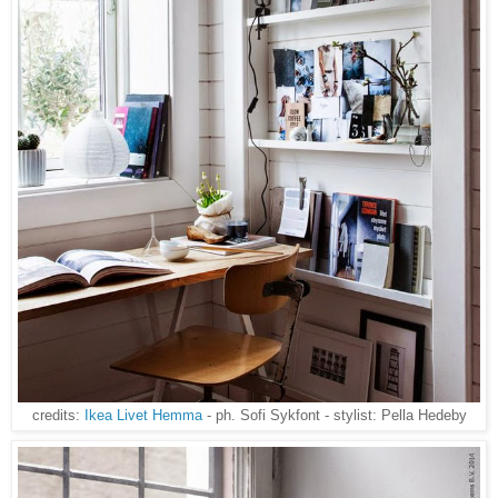
credits:
Ikea Livet Hemma
- ph. Sofi Sykfont - stylist: Pella Hedeby