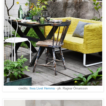
credits:
Ikea Livet Hemma
- ph. Ragnar Ómarsson