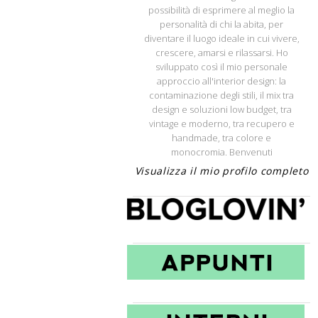
possibilità di esprimere al meglio la
personalità di chi la abita, per
diventare il luogo ideale in cui vivere,
crescere, amarsi e rilassarsi. Ho
sviluppato così il mio personale
approccio all'interior design: la
contaminazione degli stili, il mix tra
design e soluzioni low budget, tra
vintage e moderno, tra recupero e
handmade, tra colore e
monocromia. Benvenuti
Visualizza il mio profilo completo