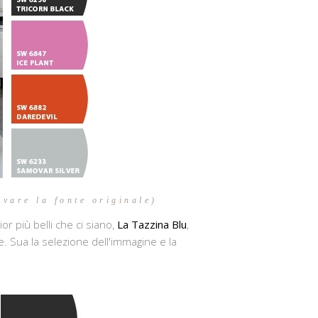
ovare la fonte originale)
or più belli che ci siano,
La Tazzina Blu
,
le. Sua la selezione dell'immagine e la