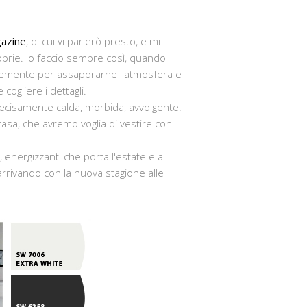
azine
, di cui vi parlerò presto, e mi
oprie. Io faccio sempre così, quando
ocemente per assaporarne l'atmosfera e
 cogliere i dettagli.
decisamente calda, morbida, avvolgente.
 casa, che avremo voglia di vestire con
ti, energizzanti che porta l'estate e ai
 arrivando con la nuova stagione alle