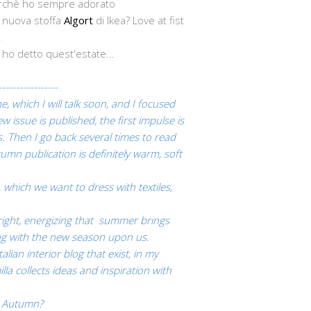
perchè ho sempre adorato
a nuova stoffa
Algort
di Ikea? Love at fist
!
 ho detto quest'estate...
-----------------
ne
,
which I will talk
soon, and
I focused
w issue
is published, the
first impulse
is
s
.
Then I go back
several times to
read
tumn
publication
is definitely
warm, soft
 which
we
want
to dress with
textiles,
right
, energizing
that summer
brings
g with
the new season
upon us.
talian
interior
blog
that exist
, in my
lla
collects
ideas and inspiration
with
ft Autumn?