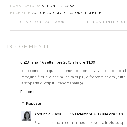
PUBBLICATO DA
APPUNTI DI CASA
ETICHETTE:
AUTUNNO
,
COLORI
,
COLORS
,
PALETTE
SHARE ON FACEBOOK
PIN ON PINTEREST
19 COMMENTI:
un23 ilaria
16 settembre 2013 alle ore 11:39
sono come te in questo momento : non ce la faccio proprio a las
immagine è quella che mi ispira di più, è fresca e chiara , tut
la scoperta di chip it ... fenomenale ;-)
Rispondi
Risposte
Appunti di Casa
16 settembre 2013 alle ore 13:05
Si anch'io sono ancora in mood estivo ma inizio ad app