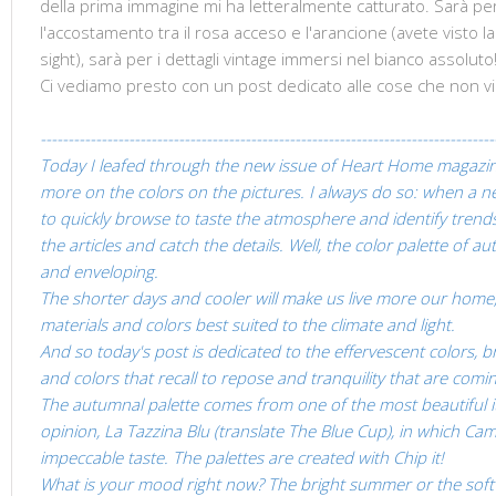
della prima immagine mi ha letteralmente catturato. Sarà 
l'accostamento tra il rosa acceso e l'arancione (avete visto l
sight), sarà per i dettagli vintage immersi nel bianco assoluto
Ci vediamo presto con un post dedicato alle cose che non vi
----------------------------------------------------------------------------------
Today I
leafed through
the new issue of
Heart
Home
magazi
more
on the colors
on the pictures.
I always do
so
:
when a ne
to
quickly
browse
to taste
the atmosphere and
identify trend
the articles
and
catch the details
.
Well, the
color palette
of
au
and enveloping.
The
shorter days
and
cooler
will make us
live more
our home,
materials and
colors best suited
to the climate and
light.
And so
today's post
is dedicated to the
effervescent colors
,
b
and colors
that recall
to repose and
tranquility
that are comin
The
autumnal
palette
comes from one of
the most beautiful
i
opinion, La Tazzina Blu (translate
The
Blue
Cup)
,
in which
Cami
impeccable taste
.
The palettes are
created with
Chip
it!
What is your mood right now? The bright summer or the so