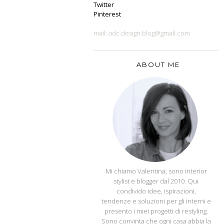
Twitter
Pinterest
mail: adc.design.blog@gmail.com
ABOUT ME
APPUNTI DI CASA
Mi chiamo Valentina, sono interior
stylist e blogger dal 2010. Qui
condivido idee, ispirazioni,
tendenze e soluzioni per gli interni e
presento i miei progetti di restyling.
Sono convinta che ogni casa abbia la