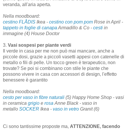
veranda, all'aria aperta.
Nella moodboard:
cestino FLÅDIS
Ikea -
cestino con pom pom
Rose in April -
tappeto in foglie di canapa
Armadillo & Co -
cesti
in
immagine (4) House Doctor
3.
Vasi sospesi per piante verdi
Il verde in casa per me non può mai mancare, anche a
piccole dosi, grazie a piccoli vasetti appesi con catenelle di
metallo o fili di pelle. Un tocco green è terapeutico, non
trovate? Se poi si combinano con stile le piante che
possono vivere in casa con accessori di design, l'effetto
benessere è garantito
Nella moodboard:
cesto per vaso in fibre naturali
(5) Happy Home Shop - vasi
in ceramica
grigio
e
rosa
Anne Black - vaso in
metallo
SOCKER
Ikea -
vaso in vetro
Granit (6)
Ci sono tantissime proposte ma,
ATTENZIONE, facendo