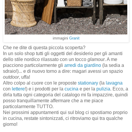
immagini
Granit
Che ne dite di questa piccola scoperta?
In un solo shop tutti gli oggetti del desiderio per gli amanti
dello stile nordico rilassato con un tocco
glamour
. A me
piacciono particolarmente gli
arredi da giardino
(la sedia a
sdraio!)... e di nuovo torno a dire: magari avessi un spazio
outdoor
, uffa!
Altro colpo al cuore con le proposte
stationary
(la
lavagna
con
lettere
!) e i prodotti per la
cucina
e per la
pulizia
. Ecco, a
dirla tutta ogni categoria del catalogo mi fa impazzire, quindi
posso tranquillamente affermare che a me piace
particolarmente TUTTO.
Nei prossimi appuntamenti qui sul blog ci spostiamo proprio
in cucina, restate sintonizzati, ci ritroviamo qui tra qualche
giorno!