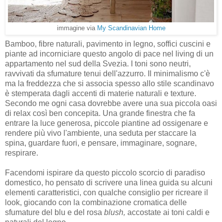
immagine via
My Scandinavian Home
Bamboo, fibre naturali, pavimento in legno, soffici cuscini e
piante ad incorniciare questo angolo di pace nel living di un
appartamento nel sud della Svezia. I toni sono neutri,
ravvivati da sfumature tenui dell'azzurro. Il minimalismo c'è
ma la freddezza che si associa spesso allo stile scandinavo
è stemperata dagli accenti di materie naturali e texture.
Secondo me ogni casa dovrebbe avere una sua piccola oasi
di relax così ben concepita. Una grande finestra che fa
entrare la luce generosa, piccole piantine ad ossigenare e
rendere più vivo l'ambiente, una seduta per staccare la
spina, guardare fuori, e pensare, immaginare, sognare,
respirare.
Facendomi ispirare da questo piccolo scorcio di paradiso
domestico, ho pensato di scrivere una linea guida su alcuni
elementi caratteristici, con qualche consiglio per ricreare il
look, giocando con la combinazione cromatica delle
sfumature del blu e del rosa
blush,
accostate ai toni caldi e